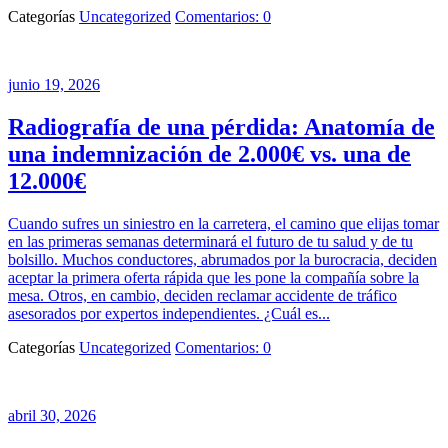
Categorías
Uncategorized
Comentarios: 0
junio 19, 2026
Radiografía de una pérdida: Anatomía de
una indemnización de 2.000€ vs. una de
12.000€
Cuando sufres un siniestro en la carretera, el camino que elijas tomar
en las primeras semanas determinará el futuro de tu salud y de tu
bolsillo. Muchos conductores, abrumados por la burocracia, deciden
aceptar la primera oferta rápida que les pone la compañía sobre la
mesa. Otros, en cambio, deciden reclamar accidente de tráfico
asesorados por expertos independientes. ¿Cuál es...
Categorías
Uncategorized
Comentarios: 0
abril 30, 2026