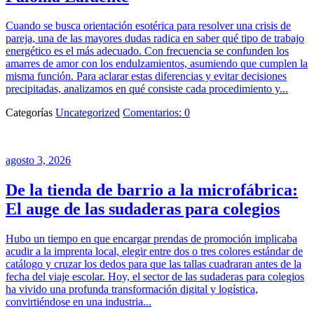
Cuando se busca orientación esotérica para resolver una crisis de
pareja, una de las mayores dudas radica en saber qué tipo de trabajo
energético es el más adecuado. Con frecuencia se confunden los
amarres de amor con los endulzamientos, asumiendo que cumplen la
misma función. Para aclarar estas diferencias y evitar decisiones
precipitadas, analizamos en qué consiste cada procedimiento y...
Categorías
Uncategorized
Comentarios: 0
agosto 3, 2026
De la tienda de barrio a la microfábrica:
El auge de las sudaderas para colegios
Hubo un tiempo en que encargar prendas de promoción implicaba
acudir a la imprenta local, elegir entre dos o tres colores estándar de
catálogo y cruzar los dedos para que las tallas cuadraran antes de la
fecha del viaje escolar. Hoy, el sector de las sudaderas para colegios
ha vivido una profunda transformación digital y logística,
convirtiéndose en una industria...