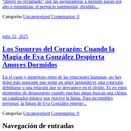
“dinero no reclamado” que las aseguradoras a menudo pasan por
alto o minimizan: el perjuicio patrimonial, dividido...
Categorías
Uncategorized
Comentarios: 0
julio 22, 2025
Los Susurros del Corazón: Cuando la
Magia de Eva González Despierta
Amores Dormidos
En el vasto y misterioso reino de las emociones humanas, no hay
dolor más punzante que sentir un amor languidecer, una conexión
debilitarse o una relación que se desvanece en el olvido. Es en estos
momentos de desasosiego cuando muchas almas buscan una chispa,
un catalizador místico que reavive la llama. Para incontables
personas, la figura de Eva González emerge...
Categorías
Uncategorized
Comentarios: 0
Navegación de entradas