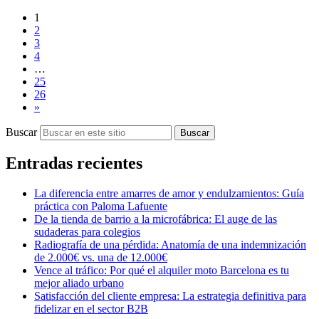
1
2
3
4
…
25
26
»
Buscar
Buscar
Entradas recientes
La diferencia entre amarres de amor y endulzamientos: Guía
práctica con Paloma Lafuente
De la tienda de barrio a la microfábrica: El auge de las
sudaderas para colegios
Radiografía de una pérdida: Anatomía de una indemnización
de 2.000€ vs. una de 12.000€
Vence al tráfico: Por qué el alquiler moto Barcelona es tu
mejor aliado urbano
Satisfacción del cliente empresa: La estrategia definitiva para
fidelizar en el sector B2B