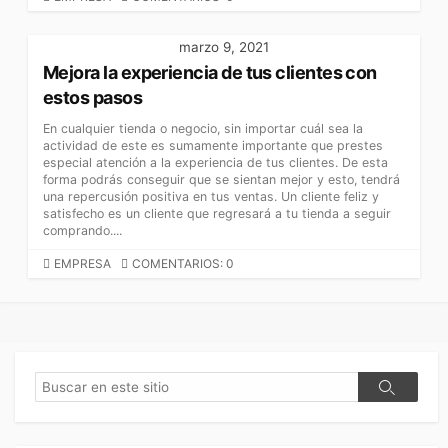
A
T
marzo 9, 2021
E
Mejora la experiencia de tus clientes con
G
O
estos pasos
R
En cualquier tienda o negocio, sin importar cuál sea la
Í
actividad de este es sumamente importante que prestes
A
especial atención a la experiencia de tus clientes. De esta
S
forma podrás conseguir que se sientan mejor y esto, tendrá
una repercusión positiva en tus ventas. Un cliente feliz y
satisfecho es un cliente que regresará a tu tienda a seguir
comprando....
C
EMPRESA
COMENTARIOS: 0
A
T
E
G
O
R
B
B
Í
u
u
A
s
s
S
c