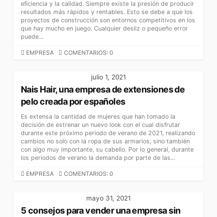
eficiencia y la calidad. Siempre existe la presión de producir
resultados más rápidos y rentables. Esto se debe a que los
proyectos de construcción son entornos competitivos en los
que hay mucho en juego. Cualquier desliz o pequeño error
puede...
C
EMPRESA
COMENTARIOS: 0
A
T
julio 1, 2021
E
Nais Hair, una empresa de extensiones de
G
O
pelo creada por españoles
R
Es extensa la cantidad de mujeres que han tomado la
Í
decisión de estrenar un nuevo look con el cual disfrutar
A
durante este próximo periodo de verano de 2021, realizando
S
cambios no solo con la ropa de sus armarios, sino también
con algo muy importante, su cabello. Por lo general, durante
los periodos de verano la demanda por parte de las...
C
EMPRESA
COMENTARIOS: 0
A
T
mayo 31, 2021
E
5 consejos para vender una empresa sin
G