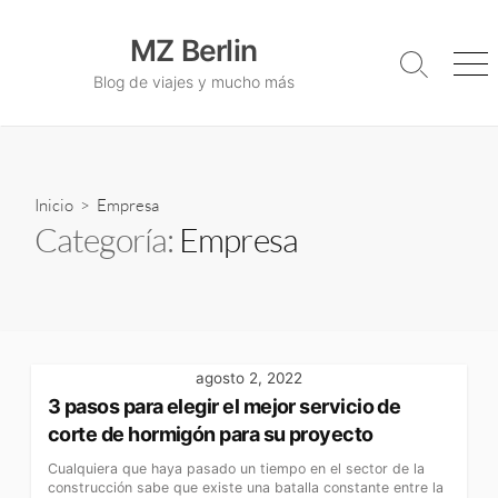
S
a
MZ Berlin
l
A
M
Blog de viajes y mucho más
l
e
t
t
n
a
e
ú
r
r
a
n
a
Inicio
> Empresa
l
r
Categoría:
Empresa
c
l
o
a
b
n
ú
t
s
e
q
u
n
agosto 2, 2022
e
i
3 pasos para elegir el mejor servicio de
d
d
corte de hormigón para su proyecto
a
o
Cualquiera que haya pasado un tiempo en el sector de la
construcción sabe que existe una batalla constante entre la