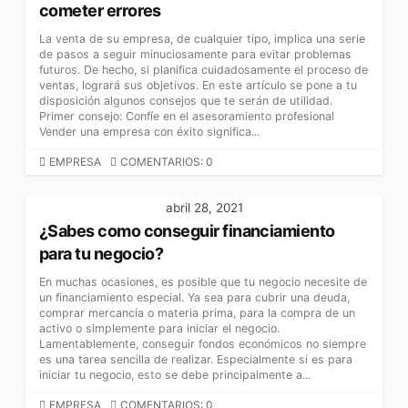
O
cometer errores
R
La venta de su empresa, de cualquier tipo, implica una serie
Í
de pasos a seguir minuciosamente para evitar problemas
A
futuros. De hecho, si planifica cuidadosamente el proceso de
S
ventas, logrará sus objetivos. En este artículo se pone a tu
disposición algunos consejos que te serán de utilidad.
Primer consejo: Confíe en el asesoramiento profesional
Vender una empresa con éxito significa...
C
EMPRESA
COMENTARIOS: 0
A
T
abril 28, 2021
E
¿Sabes como conseguir financiamiento
G
O
para tu negocio?
R
En muchas ocasiones, es posible que tu negocio necesite de
Í
un financiamiento especial. Ya sea para cubrir una deuda,
A
comprar mercancía o materia prima, para la compra de un
S
activo o simplemente para iniciar el negocio.
Lamentablemente, conseguir fondos económicos no siempre
es una tarea sencilla de realizar. Especialmente si es para
iniciar tu negocio, esto se debe principalmente a...
C
EMPRESA
COMENTARIOS: 0