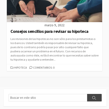
A
S
marzo 9, 2022
Consejos sencillos para revisar su hipoteca
Las revisiones de las hipotecas no son sólo para los prestamistas o
los bancos. Usted también es responsable de revisar su hipoteca,
pues de lo contrario podría pasar por alto cualquier fallo que
pudiera acarrear un problema en el futuro. Con recursos de
autoayuda como éste, es fácil encontrar lo que necesitas saber sobre
tu hipoteca y ayudarte a entender...
C
HIPOTECA
COMENTARIOS: 0
A
T
E
G
O
R
B
B
Í
u
u
A
s