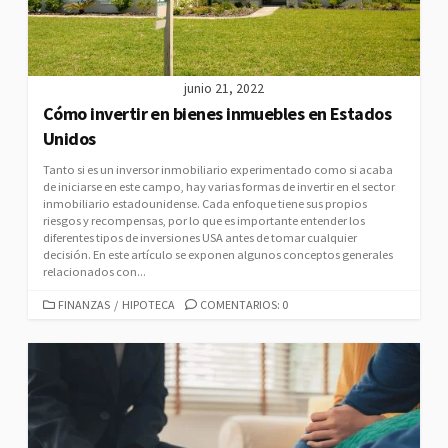
junio 21, 2022
Cómo invertir en bienes inmuebles en Estados
Unidos
Tanto si es un inversor inmobiliario experimentado como si acaba
de iniciarse en este campo, hay varias formas de invertir en el sector
inmobiliario estadounidense. Cada enfoque tiene sus propios
riesgos y recompensas, por lo que es importante entender los
diferentes tipos de inversiones USA antes de tomar cualquier
decisión. En este artículo se exponen algunos conceptos generales
relacionados con...
C
FINANZAS
/
HIPOTECA
COMENTARIOS: 0
A
T
E
G
O
R
Í