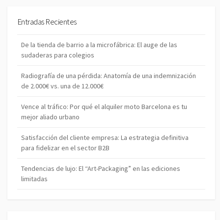
s
S
c
c
a
a
r
Entradas Recientes
r
De la tienda de barrio a la microfábrica: El auge de las
sudaderas para colegios
Radiografía de una pérdida: Anatomía de una indemnización
de 2.000€ vs. una de 12.000€
Vence al tráfico: Por qué el alquiler moto Barcelona es tu
mejor aliado urbano
Satisfacción del cliente empresa: La estrategia definitiva
para fidelizar en el sector B2B
Tendencias de lujo: El “Art-Packaging” en las ediciones
limitadas