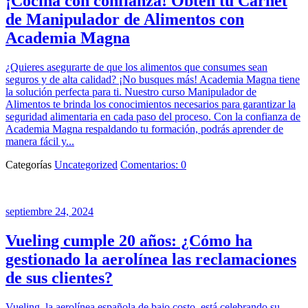
¡Cocina con confianza! Obtén tu Carnet
de Manipulador de Alimentos con
Academia Magna
¿Quieres asegurarte de que los alimentos que consumes sean
seguros y de alta calidad? ¡No busques más! Academia Magna tiene
la solución perfecta para ti. Nuestro curso Manipulador de
Alimentos te brinda los conocimientos necesarios para garantizar la
seguridad alimentaria en cada paso del proceso. Con la confianza de
Academia Magna respaldando tu formación, podrás aprender de
manera fácil y...
Categorías
Uncategorized
Comentarios: 0
septiembre 24, 2024
Vueling cumple 20 años: ¿Cómo ha
gestionado la aerolínea las reclamaciones
de sus clientes?
Vueling, la aerolínea española de bajo costo, está celebrando su