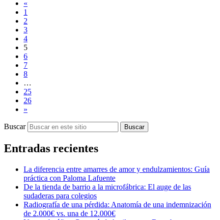
«
1
2
3
4
5
6
7
8
…
25
26
»
Buscar
Buscar
Entradas recientes
La diferencia entre amarres de amor y endulzamientos: Guía
práctica con Paloma Lafuente
De la tienda de barrio a la microfábrica: El auge de las
sudaderas para colegios
Radiografía de una pérdida: Anatomía de una indemnización
de 2.000€ vs. una de 12.000€