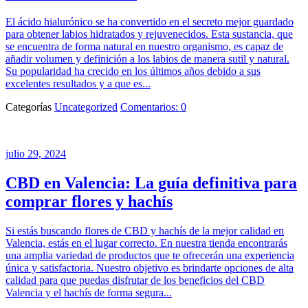
El ácido hialurónico se ha convertido en el secreto mejor guardado
para obtener labios hidratados y rejuvenecidos. Esta sustancia, que
se encuentra de forma natural en nuestro organismo, es capaz de
añadir volumen y definición a los labios de manera sutil y natural.
Su popularidad ha crecido en los últimos años debido a sus
excelentes resultados y a que es...
Categorías
Uncategorized
Comentarios: 0
julio 29, 2024
CBD en Valencia: La guía definitiva para
comprar flores y hachís
Si estás buscando flores de CBD y hachís de la mejor calidad en
Valencia, estás en el lugar correcto. En nuestra tienda encontrarás
una amplia variedad de productos que te ofrecerán una experiencia
única y satisfactoria. Nuestro objetivo es brindarte opciones de alta
calidad para que puedas disfrutar de los beneficios del CBD
Valencia y el hachís de forma segura...