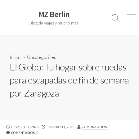
S
a
MZ Berlin
l
A
M
Blog de viajes y mucho más
l
e
t
t
n
a
e
ú
r
r
a
n
a
Inicio
>
Uncategorized
l
r
El Globo: Tu hogar sobre ruedas
c
l
o
a
para escapadas de fin de semana
b
n
ú
t
por Zaragoza
s
e
q
u
n
e
i
d
d
a
o
F
FEBRERO 11, 2025
F
FEBRERO 11, 2025
A
COMUNICADOS
E
COMENTARIOS: 0
E
U
C
C
T