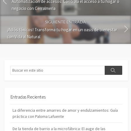
r
Automatización de accesos: Controla el acceso a tu hogar o
u
negocio con Cerralmeria
n
c
SIGUIENTE ENTRADA
o
¡Adiós tóxicos! Transforma tu hogar en un oasis de bienestar
m
con Vida al Natural
e
n
t
a
r
B
i
B
u
o
u
s
s
c
c
a
a
r
Entradas Recientes
r
La diferencia entre amarres de amor y endulzamientos: Guía
práctica con Paloma Lafuente
De la tienda de barrio a la microfábrica: El auge de las