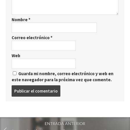
Nombre
*
Correo electrónico
*
Web
Guarda mi nombre, correo electrónico y web en
este navegador para la próxima vez que comente.
P
u
b
l
i
c
ENTRADA ANTERIOR
a