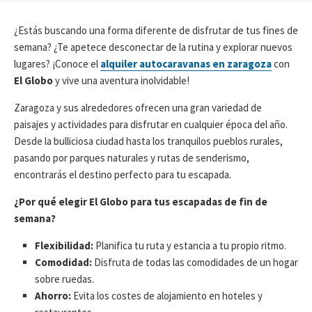
H
H
O
A
A
R
¿Estás buscando una forma diferente de disfrutar de tus fines de
D
D
semana? ¿Te apetece desconectar de la rutina y explorar nuevos
E
E
lugares? ¡Conoce el
alquiler autocaravanas en zaragoza
con
P
L
U
A
El Globo
y vive una aventura inolvidable!
B
Ú
L
L
Zaragoza y sus alrededores ofrecen una gran variedad de
I
T
paisajes y actividades para disfrutar en cualquier época del año.
C
I
Desde la bulliciosa ciudad hasta los tranquilos pueblos rurales,
A
M
pasando por parques naturales y rutas de senderismo,
C
A
I
M
encontrarás el destino perfecto para tu escapada.
Ó
O
N
D
¿Por qué elegir El Globo para tus escapadas de fin de
I
semana?
F
I
Flexibilidad:
Planifica tu ruta y estancia a tu propio ritmo.
C
Comodidad:
Disfruta de todas las comodidades de un hogar
A
C
sobre ruedas.
I
Ahorro:
Evita los costes de alojamiento en hoteles y
Ó