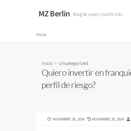
S
a
MZ Berlin
Blog de viajes y mucho más
l
t
a
Inicio
r
a
l
Inicio
>
Uncategorized
c
Quiero invertir en franqui
o
n
perfil de riesgo?
t
e
n
i
d
F
NOVIEMBRE 28, 2024
F
NOVIEMBRE 28, 2024
o
E
E
C
C