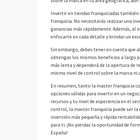
sobre la marca en tu área geográfica, aún
Ó
N
Invertir en tiendas franquiciadas tambié
franquicia. No necesitarás realizar una in
ganancias más rápidamente. Además, al op
enfocarte en cada detalle y brindar un exce
Sin embargo, debes tener en cuenta que al
obtengas los mismos beneficios a largo p
más lenta y dependerá de la apertura de 
mismo nivel de control sobre la marca ni a
En resumen, tanto la master franquicia c
opciones válidas para invertir en un negoc
recursos y tu nivel de experiencia en el s
control, la master franquicia puede ser la
inversión más pequeña y rápida rentabilida
para ti. ¡No pierdas la oportunidad de fo
España!