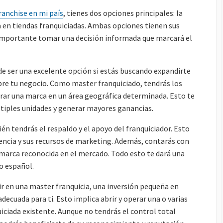
O
ranchise en mi país
, tienes dos opciones principales: la
R
 en tiendas franquiciadas. Ambas opciones tienen sus
s importante tomar una decisión informada que marcará el
de ser una excelente opción si estás buscando expandirte
re tu negocio. Como master franquiciado, tendrás los
erar una marca en un área geográfica determinada. Esto te
ltiples unidades y generar mayores ganancias.
ién tendrás el respaldo y el apoyo del franquiciador. Esto
iencia y sus recursos de marketing. Además, contarás con
marca reconocida en el mercado. Todo esto te dará una
o español.
tir en una master franquicia, una inversión pequeña en
decuada para ti. Esto implica abrir y operar una o varias
iciada existente. Aunque no tendrás el control total