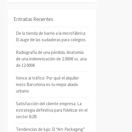
u
s
s
c
c
a
Entradas Recientes
a
r
r
De la tienda de barrio a la microfábrica:
El auge de las sudaderas para colegios
Radiografía de una pérdida: Anatomía
de una indemnización de 2.000€ vs. una
de 12.000€
Vence al tráfico: Por qué el alquiler
moto Barcelona es tu mejor aliado
urbano
Satisfacción del cliente empresa: La
estrategia definitiva para fidelizar en el
sector B2B
Tendencias de lujo: El “Art-Packaging”