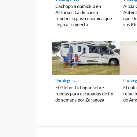
Cachopo a domicilio en
Alicia
Asturias: La deliciosa
Autént
tendencia gastronómica que
que De
llega a tu puerta
sus Ri
Uncategorized
Uncateg
El Globo: Tu hogar sobre
El dul
ruedas para escapadas de fin
relaci
de semana por Zaragoza
de Amo