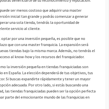
 podrás beneficiarte de su reconocimiento y reputación.
n puede ser menos costoso que adquirir una master
versión inicial tan grande y podrás comenzar a generar
erar una sola tienda, tendrás la oportunidad de
lente servicio al cliente.
 optar por una inversión pequeña, es posible que no
lazo que con una master franquicia. La expansión será
nuevas tiendas bajo la misma marca. Además, no tendrás el
cceso al know-how y los recursos del franquiciador.
omo la inversión pequeña en tiendas franquiciadas son
io en España. La elección dependerá de tus objetivos, tus
ector. Si buscas expandirte rápidamente y tener un mayor
 opción adecuada. Por otro lado, si estás buscando una
d, las tiendas franquiciadas pueden ser la opción perfecta
rmar parte del emocionante mundo de las franquicias en