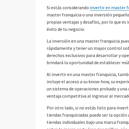
H
H
Si estás considerando
invertir en master f
A
A
master franquicia o una inversión pequeña
D
D
propias ventajas y desafíos, por lo que e
E
E
P
L
éxito de tu negocio.
U
A
B
Ú
La inversión en una master franquicia pue
L
L
rápidamente y tener un mayor control sob
I
T
derechos exclusivos para desarrollar y op
C
I
brindará la oportunidad de establecer mú
A
M
C
A
Al invertir en una master franquicia, tamb
I
M
Ó
O
incluye el acceso a su know-how, su exper
N
D
un sistema de operaciones probado y una 
I
ventaja competitiva al ingresar al mercad
F
I
Por otro lado, si no estás listo para inver
C
tiendas franquiciadas puede ser la opción a
A
C
tiendas individuales bajo una marca franqu
I