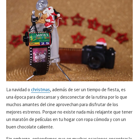
D
D
E
E
P
L
U
A
B
Ú
L
L
I
T
C
I
A
M
C
A
I
M
Ó
O
N
D
I
F
La navidad o
christmas
, además de ser un tiempo de fiesta, es
I
una época para descansar y desconectar de la rutina por lo que
C
muchos amantes del cine aprovechan para disfrutar de los
A
C
mejores estrenos. Porque no existe nada más relajante que tener
I
un maratón de películas en tu hogar con ropa cómoda y con un
Ó
buen chocolate caliente.
N
Sin embargo, entendemos que en muchas ocasiones encontrar la