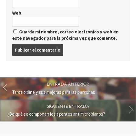
Web
Guarda mi nombre, correo electrónico y web en
este navegador para la próxima vez que comente.
P
u
b
l
i
c
ENTRADA ANTERIOR
a
r
Tarot online y sus mejoras para las personas
u
n
SIGUIENTE ENTRADA
c
¿De qué se componen los agentes antimicrobianos?
o
m
e