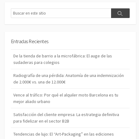
n
t
B
a
B
u
r
u
s
i
s
c
o
c
a
a
r
Entradas Recientes
r
De la tienda de barrio a la microfábrica: El auge de las
sudaderas para colegios
Radiografía de una pérdida: Anatomía de una indemnización
de 2.000€ vs. una de 12.000€
Vence al tráfico: Por qué el alquiler moto Barcelona es tu
mejor aliado urbano
Satisfacción del cliente empresa: La estrategia definitiva
para fidelizar en el sector B2B
Tendencias de lujo: El “Art-Packaging” en las ediciones