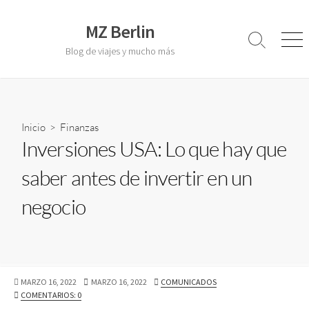
S
a
MZ Berlin
l
A
M
Blog de viajes y mucho más
l
e
t
t
n
a
e
ú
r
r
a
n
a
Inicio
>
Finanzas
l
r
Inversiones USA: Lo que hay que
c
l
o
a
saber antes de invertir en un
b
n
ú
t
negocio
s
e
q
u
n
e
i
d
d
a
o
F
MARZO 16, 2022
F
MARZO 16, 2022
A
COMUNICADOS
E
COMENTARIOS: 0
E
U
C
C
T