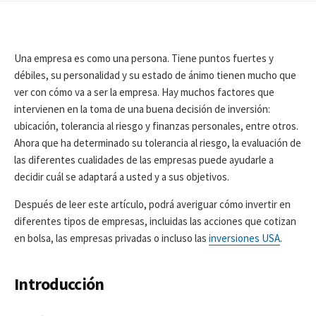
H
H
O
A
A
R
D
D
E
E
Una empresa es como una persona. Tiene puntos fuertes y
P
L
débiles, su personalidad y su estado de ánimo tienen mucho que
U
A
ver con cómo va a ser la empresa. Hay muchos factores que
B
Ú
L
L
intervienen en la toma de una buena decisión de inversión:
I
T
ubicación, tolerancia al riesgo y finanzas personales, entre otros.
C
I
Ahora que ha determinado su tolerancia al riesgo, la evaluación de
A
M
las diferentes cualidades de las empresas puede ayudarle a
C
A
I
M
decidir cuál se adaptará a usted y a sus objetivos.
Ó
O
N
D
Después de leer este artículo, podrá averiguar cómo invertir en
I
diferentes tipos de empresas, incluidas las acciones que cotizan
F
en bolsa, las empresas privadas o incluso las
inversiones USA
.
I
C
A
Introducción
C
I
Ó