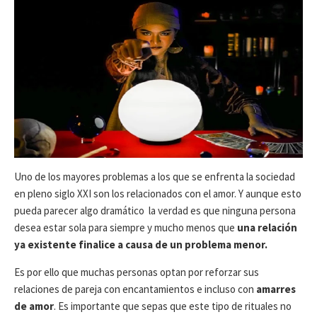
D
D
E
E
P
L
U
A
B
Ú
L
L
I
T
C
I
A
M
C
A
I
M
Ó
O
N
D
Uno de los mayores problemas a los que se enfrenta la sociedad
I
en pleno siglo XXI son los relacionados con el amor. Y aunque esto
F
pueda parecer algo dramático la verdad es que ninguna persona
I
C
desea estar sola para siempre y mucho menos que
una relación
A
ya existente finalice a causa de un problema menor.
C
I
Es por ello que muchas personas optan por reforzar sus
Ó
relaciones de pareja con encantamientos e incluso con
amarres
N
de amor
. Es importante que sepas que este tipo de rituales no