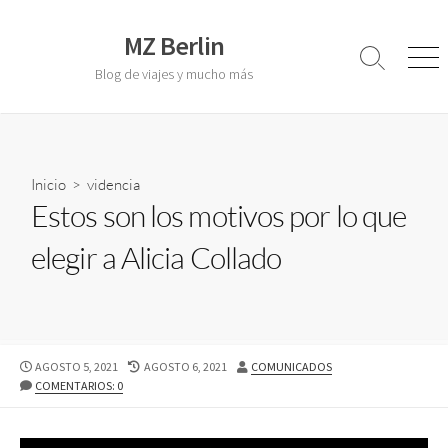
S
a
MZ Berlin
l
A
M
Blog de viajes y mucho más
l
e
t
t
n
a
e
ú
r
r
a
n
a
Inicio
>
videncia
l
r
Estos son los motivos por lo que
c
l
o
a
elegir a Alicia Collado
b
n
ú
t
s
e
q
u
n
e
i
F
AGOSTO 5, 2021
F
AGOSTO 6, 2021
A
COMUNICADOS
d
d
E
COMENTARIOS: 0
E
U
a
C
C
T
o
H
H
O
A
A
R