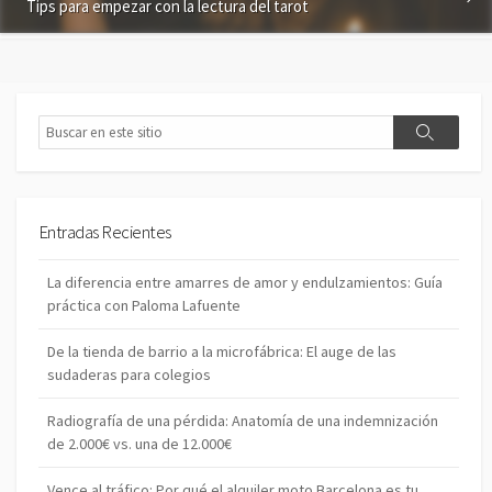
Tips para empezar con la lectura del tarot
o
m
e
n
t
B
a
B
u
r
u
s
i
s
c
o
c
a
a
r
Entradas Recientes
r
La diferencia entre amarres de amor y endulzamientos: Guía
práctica con Paloma Lafuente
De la tienda de barrio a la microfábrica: El auge de las
sudaderas para colegios
Radiografía de una pérdida: Anatomía de una indemnización
de 2.000€ vs. una de 12.000€
Vence al tráfico: Por qué el alquiler moto Barcelona es tu