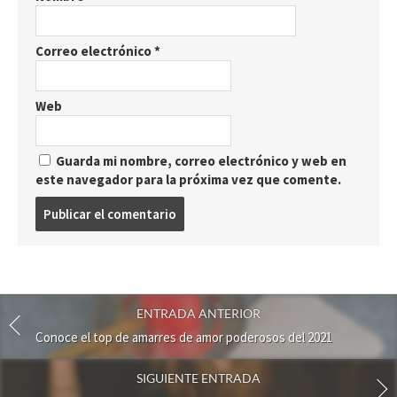
Correo electrónico
*
Web
Guarda mi nombre, correo electrónico y web en
este navegador para la próxima vez que comente.
P
u
b
l
i
c
ENTRADA ANTERIOR
a
r
Conoce el top de amarres de amor poderosos del 2021
u
n
SIGUIENTE ENTRADA
c