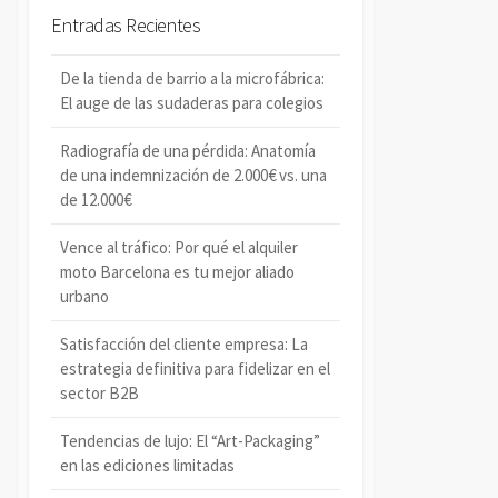
c
a
Entradas Recientes
a
r
r
De la tienda de barrio a la microfábrica:
El auge de las sudaderas para colegios
Radiografía de una pérdida: Anatomía
de una indemnización de 2.000€ vs. una
de 12.000€
Vence al tráfico: Por qué el alquiler
moto Barcelona es tu mejor aliado
urbano
Satisfacción del cliente empresa: La
estrategia definitiva para fidelizar en el
sector B2B
Tendencias de lujo: El “Art-Packaging”
en las ediciones limitadas