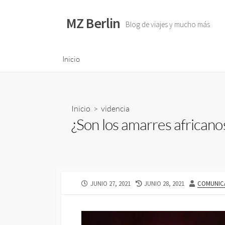
S
a
MZ Berlin
Blog de viajes y mucho más
l
t
a
Inicio
r
a
l
Inicio
>
videncia
c
¿Son los amarres africano
o
n
t
e
n
F
JUNIO 27, 2021
F
JUNIO 28, 2021
A
COMUNIC
i
E
E
U
d
C
C
T
H
H
O
o
A
A
R