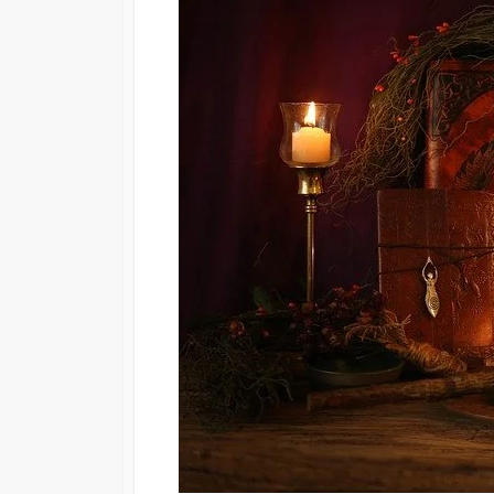
D
D
E
E
P
L
U
A
B
Ú
L
L
I
T
C
I
A
M
C
A
I
M
Ó
O
N
D
I
F
I
C
A
C
I
Ó
N