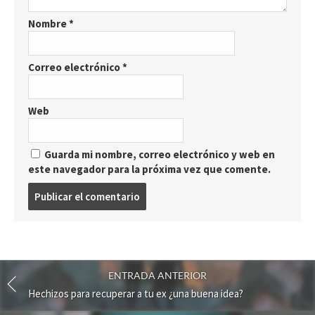
Nombre
*
Correo electrónico
*
Web
Guarda mi nombre, correo electrónico y web en
este navegador para la próxima vez que comente.
P
u
b
l
i
c
ENTRADA ANTERIOR
a
r
Hechizos para recuperar a tu ex ¿una buena idea?
u