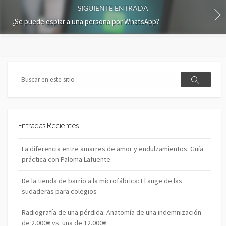
n
SIGUIENTE ENTRADA
c
¿Se puede espiar a una persona por WhatsApp?
o
m
e
n
t
B
a
B
u
r
u
s
i
s
c
o
c
a
a
r
Entradas Recientes
r
La diferencia entre amarres de amor y endulzamientos: Guía
práctica con Paloma Lafuente
De la tienda de barrio a la microfábrica: El auge de las
sudaderas para colegios
Radiografía de una pérdida: Anatomía de una indemnización
de 2.000€ vs. una de 12.000€