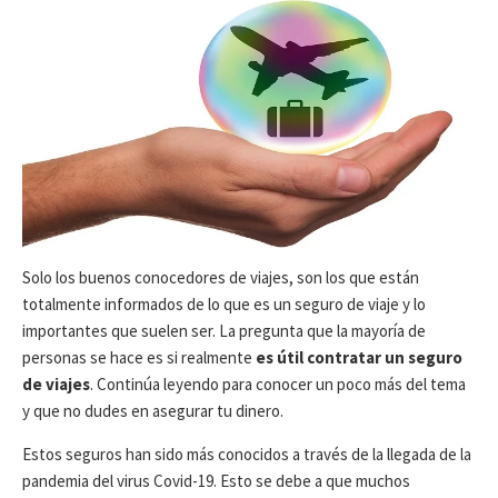
D
D
E
E
P
L
U
A
B
Ú
L
L
I
T
C
I
A
M
C
A
I
M
Ó
O
N
D
Solo los buenos conocedores de viajes, son los que están
I
totalmente informados de lo que es un seguro de viaje y lo
F
importantes que suelen ser. La pregunta que la mayoría de
I
C
personas se hace es si realmente
es útil contratar un seguro
A
de viajes
. Continúa leyendo para conocer un poco más del tema
C
y que no dudes en asegurar tu dinero.
I
Ó
Estos seguros han sido más conocidos a través de la llegada de la
N
pandemia del virus Covid-19. Esto se debe a que muchos