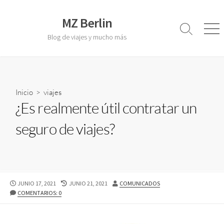
S
a
MZ Berlin
l
A
M
Blog de viajes y mucho más
l
e
t
t
n
a
e
ú
r
r
a
n
a
Inicio
>
viajes
l
r
¿Es realmente útil contratar un
c
l
o
a
seguro de viajes?
b
n
ú
t
s
e
q
u
n
e
i
F
JUNIO 17, 2021
F
JUNIO 21, 2021
A
COMUNICADOS
d
d
E
COMENTARIOS: 0
E
U
a
C
C
T
o
H
H
O
A
A
R